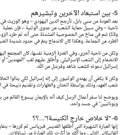
5- بين استبعاد الآخرين وتبشيرهم
بعد العودة من سبي بابل، تأرجح الدين اليهودي – وهو الوريث في
و13) تتم في مناخ من الخصوصية المشددّة حتى أنه تم طرد الزوجات
الطرد من الجماعة. وهكذا كان الاندماج يتمّ في حدود شديدة الضي
ولكن من ناحية أخرى، وفي الفترة الزمنية نفسها، كان المجتمع اليه
إسرائيل دعوته كشعب شاهد ومُرسَل من الله.
ولكن لا يكفي أن يهتدي الوثنيون إلى إله إسرائيل لكي ينالوا الخ
شعب العهد، وذلك بواسطة الختان والطهارات وتقديم ذبيحة في ا
ويوضح لنا سفر أعمال الرسل كيف أنه بالإيمان بيسوع القائم من 
ويونانيين" في جسد واحد.
6- "لا خلاص خارج الكنيسة!"...؟؟
إنها العبارة الشهيرة التي أطلقها القديس قبريانس ثم كررها – 
الفاتيكاني الثاني. وما أكثر ما أثارت تلك العبارة من تساؤلات.