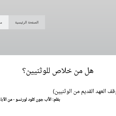
Skip
to
main
content
الصفحة الرئيسية
من
هل من خلاص للوثنيين؟
ف العهد القديم من الوثنيين)
بقلم: الأب جون كلود لورنسو - من الآبا