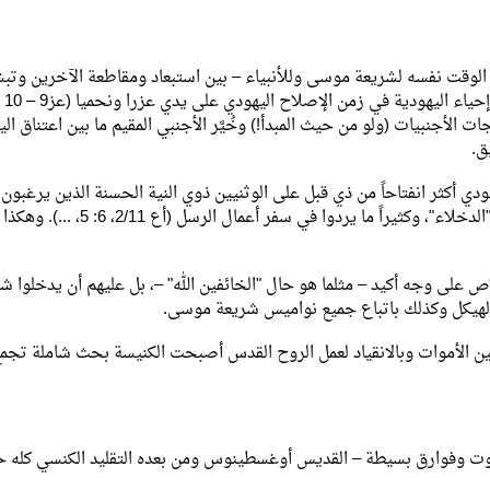
 الوقت نفسه لشريعة موسى وللأنبياء – بين استبعاد ومقاطعة الآخرين وتب
 الأجنبيات (ولو من حيث المبدأ!) وخُيَّر الأجنبي المقيم ما بين اعتناق الي
ق.
ودي أكثر انفتاحاً من ذي قبل على الوثنيين ذوي النية الحسنة الذين يرغبون
الانضمام إلى الشعب الإسرائيلي. وأُطلق عليهم لقب "المهتدين" أو "الدخلاء"، وكثي
لاص على وجه أكيد – مثلما هو حال "الخائفين الله" –، بل عليهم أن يدخلوا 
لهيكل وكذلك باتباع جميع نواميس شريعة موسى.
بين الأموات وبالانقياد لعمل الروح القدس أصبحت الكنيسة بحث شاملة تجمع
بتفاوت وفوارق بسيطة – القديس أوغسطينوس ومن بعده التقليد الكنسي كله 