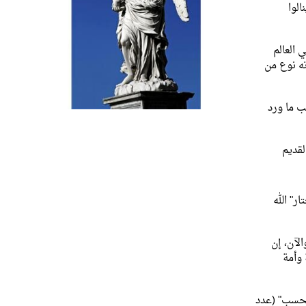
الوا
أعلنوا البشارة إلى الخلق أجمعين" (مر 16/15). ويشيع في العالم
ته نوع من
ب ما ورد
لقديم
تخذه "خليلاً" أي صديقاً له (يش 24/3). وهكذا "اختار" الله
يناء: "والآن، إن
 وأمة
يحسب" (عدد