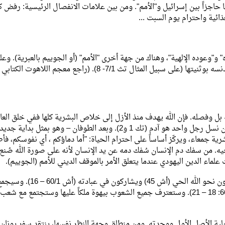
ا حاجزاً بين إسرائيل و"الأمم". ومن بين علامات الانفصال الرئيسية: رفض 
ئية واحترام يوم السبت ...
ه" و"وعوده الإلهية"، وهناك من جهة أخرى "الأمم" (أو الجوييم بالعبرية). و
إسرائيل أن ينفصل انفصالاً جذرياً عن سائر الأمم الأجنبية كي لا تدنسه بوثنيتها (على سبيل المثال تث 7/1- 8). (راجع معجم ال
وفصله. فإن الله يهدف منذ الأزل إلى خلاص البشرية كلها ففي خلق العالم
الكتاب المقدس على الوحدة الأساسية للجنس البشري الذي أتى من نسل رجل واحد هو آدم (تك 1 و2). وبعد الطوفان – 
شرية جمعاء، ويركّز أساساً على احترام الحياة: "أما دماؤكم ، أي نفوسكم، فأط
. من سفك دم الإنسان سُفك دمه عن يد الإنسان لأنه على صورة الله صُنع ا
وفي نهاية الأزمنة، يستشف الأنبياء اهتداء جميع الأمم، إذ سيلتفتون
من حوله جميع الأمم وجميع اللغات واضعاً حداً لتشتّت بابل (أش 66: 18 – 21). وستعترف جميع الشعوب بيهوة ملكاً عليها وستج
ة الأصل الأول ووحدته. ومن منطلق وجهة النظر نفسها، ينتقد سفر يونان