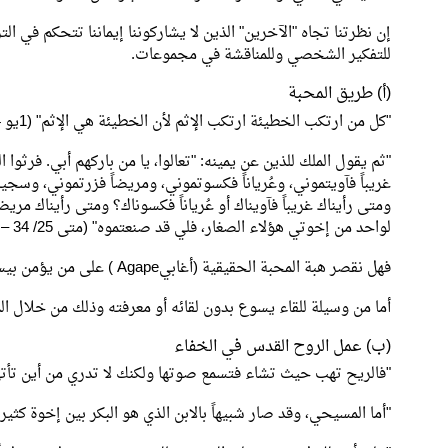
إن نظرتنا تجاه "الآخرين" الذين لا يشاركوننا إيماننا تتحكم في ال
للتفكير الشخصي وللمناقشة في مجموعات.
(أ) طريق المحبة
"كل من ارتكب الخطيئة ارتكب الإثم لأن الخطيئة هي الإثم" (1يو 3/4).
"ثم يقول الملك للذين عن يمينه: "تعالوا، يا من باركهم أبي. فرثو
غريباً فآويتموني، وعُرياناً فكسوتموني، ومريضاً فزرتموني، وسجينا
ومتى رأيناك غريباً فآويناك أو عُرياناً فكسوناك؟ ومتى رأيناك مريض
لواحد من إخوتي هؤلاء الصغار، فلي قد صنعتموه" (متى 25/ 34 – 40).
فهل نقصر هبة المحبة الحقيقية (أغابيAgape ) على من يؤمن بيسوع فحسب؟
أما من وسيلة للقاء يسوع بدون لقائه أو معرفته وذلك من خلال ال
(ب) عمل الروح القدس في الخفاء
"فالريح تهب حيث تشاء فتسمع صوتها ولكنك لا تدري من أين تأتي وإ
"أما المسيحي، وقد صار شبيهاً بالابن الذي هو البكر بين إخوة كثيرين ف