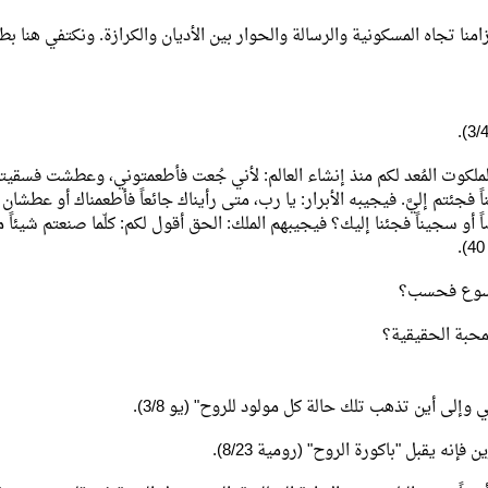
تزامنا تجاه المسكونية والرسالة والحوار بين الأديان والكرازة. ونكتفي هنا ب
ا الملكوت المُعد لكم منذ إنشاء العالم: لأني جُعت فأطعمتوني، وعطشت فسقي
ً فجئتم إليَّ. فيجيبه الأبرار: يا رب، متى رأيناك جائعاً فأطعمناك أو عطشان
اً أو سجيناً فجئنا إليك؟ فيجيبهم الملك: الحق أقول لكم: كلّما صنعتم شيئاً 
محبة الحقيقية؟
لى أين تذهب تلك حالة كل مولود للروح" (يو 3/8).
إنه يقبل "باكورة الروح" (رومية 8/23).