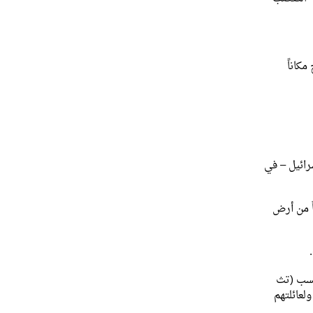
مكاناً
رائيل – في
ً من أرض
حسب (تث
ولعائلتهم