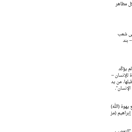
كل مظاهر
على شعب
لاهوت الكتابي – بند
 يؤكّد
وهو بمثل بداية جديدة للإنسان –
يلها. من يد
لإنسان".
 نحو الله الحي (أش 45) ويشاركون في عبادته (أش 60/1 – 16). وسيجمع يهوة (الله)
تمع مع شعب إبراهيم (مز
 "التعصب