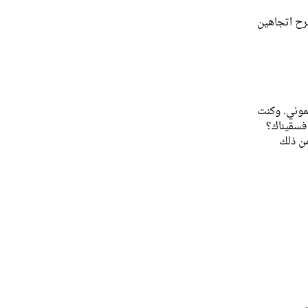
طرح اتجاهين
تموني. وكنت
 فسقيناك؟
من ذلك