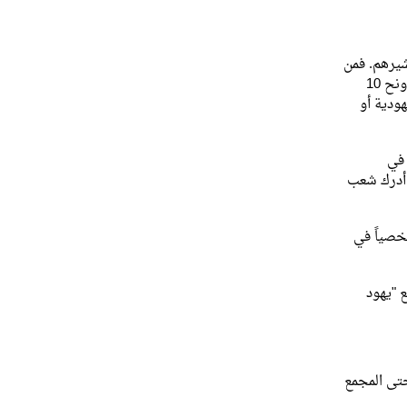
شيرهم. فمن
ناحية – وفي سبيل حماية الشعب من عدوى الوثنية -، فإن عملية إحياء اليهودية في زمن الإصلاح اليهودي على يدي عزرا ونحميا (عز9 – 10 ونح 10
هودية أو
 في
راً ما يردوا في سفر أعمال الرسل (أع 2/11، 6: 5، ...). وهكذا أدرك شعب
شخصياً في
 "يهود
حتى المجمع