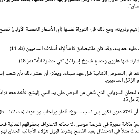
سان".
براهيم وذريته، ومع ذلك فإن التوراة نفسها (أي الأسفار الخمسة الأولى) تفسح 
ايته، وقد كان ملكيصادق كاهناً لإله أسلاف الساميين (تك 14).
يها هارون وجميع شيوخ إسرائيل "في حضرة الله" (مز 18).
رهما في النصوص الكتابية قبل عهد سيناء. ويمكن أن نفسّر ذلك بأن شعب إس
الرُحَّل الساميين.
 لنعمان السرياني الذي شُفي من البرص على يد النبي إليشع، فأخذ معه ترابا
لاثة منهن ذكرن بين نسب يسوع: ثامار وراحاب وراعوث (مت 1/2 – 5).
م) مكانة مميزة في شريعة موسى، لا بحكم الاعتراف بحقوقهم المدنية ف
 كما يحدث مثلاً في الاحتفال بعيد الفصح بشرط قبول هؤلاء الأجانب الختان لهم 