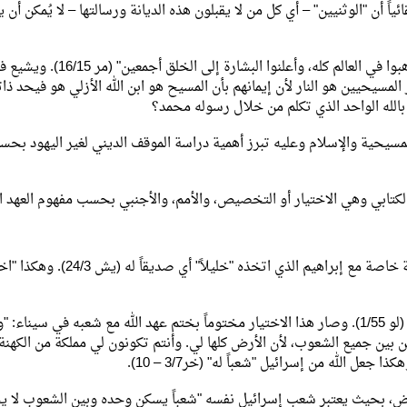
ً أن "الوثنيين" – أي كل من لا يقبلون هذه الديانة ورسالتها – لا يُمكن أن ين
فيستند المسيحيون مثلاً إلى آية في إنجيل مرقس: "وقال لهم: اذهبوا في العالم كله، و
مسيحيين هو النار لأن إيمانهم بأن المسيح هو ابن الله الأزلي هو فيحد ذا
 بالله الواحد الذي تكلم من خلال رسوله محمد؟
لمسيحية والإسلام وعليه تبرز أهمية دراسة الموقف الديني لغير اليهود بحس
كتابي وهي الاختيار أو التخصيص، والأمم، والأجنبي بحسب مفهوم العهد ا
ولكي يُدخل الله قصده للخلاص في تاريخ البشرية، أقام الله علاقة خاصة مع إبراهيم الذي ا
وتذكرنا تسبحة مريم العذراء بذلك: "رحمته لإبراهيم ونسله للأبد" (لو 1/55). وصار هذا الاختيار مختوماً بختم عهد الله مع شعبه في س
ين جميع الشعوب، لأن الأرض كلها لي. وأنتم تكونون لي مملكة من الكهنة
رض، بحيث يعتبر شعب إسرائيل نفسه "شعباً يسكن وحده وبين الشعوب لا 