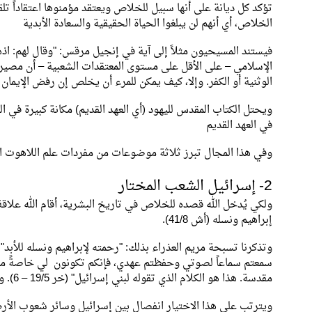
تؤكد كل ديانة على أنها سبيل للخلاص ويعتقد مؤمنوها اعتقاداً تلقائيا
الخلاص، أي أنهم لن يبلغوا الحياة الحقيقية والسعادة الأبدية
الإسلامي – على الأقل على مستوى المعتقدات الشعبية – أن مصير ال
الوثنية أو الكفر. وإلا، كيف يمكن للمرء أن يخلص إن رفض الإيمان
ويحتل الكتاب المقدس لليهود (أي العهد القديم) مكانة كبيرة في ا
في العهد القديم
وفي هذا المجال تبرز ثلاثة موضوعات من مفردات علم اللاهوت ال
2- إسرائيل الشعب المختار
إبراهيم ونسله (أش 41/8).
سمعتم سماعاً لصوتي وحفظتم عهدي، فإنكم تكونون لي خاصةً من ب
مقدسة. هذا هو الكلام الذي تقوله لبني إسرائيل" (خر 19/5 – 6). وهكذا جعل الله من إسرائيل "شعباً له" (خر3/7 – 10).
ويترتب على هذا الاختيار انفصال بين إسرائيل وسائر شعوب الأ