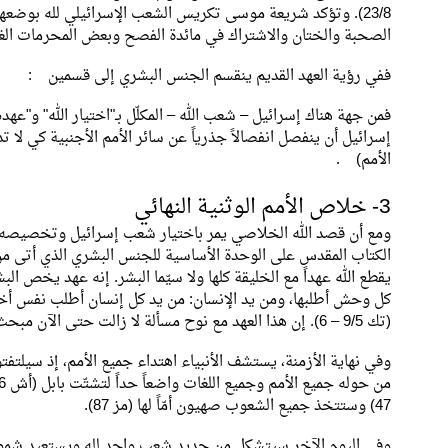
23/8). وتؤكد شريعة موسى تكريس الشعب الإسرائيلي لله بوضعه
الصحبة والختان والاشتراك في مائدة الفصح وبعض المحرمات الغذا
ففي رؤية العهد القديم ينقسم الجنس البشري إلى قسمين :
فمن جهة هناك إسرائيل – شعب الله – المكلّل بـ"اختيار الله" و"عهد
الأمم) .
3- خلاص الأمم الوثنية النهائي
ومع أن قصد الله الخلاصي يمر باختيار شعب إسرائيل وتخصيصه بل 
يقطع الله عهداً مع الخليقة كلها ولا سيّما البشر. إنه عهد يخص الب
كل وحش أطلبها، ومن يد الإنسان: من يد كل إنسان أطلب نفس أخيه
(تك 9/5 – 6). إن هذا العهد مع نوح مسألة لا زالت حتى الآن مبحث علماء الدين اليهودي عندما يتعلق الأمر بالموقف الديني للأمم (الجوييم).
47) وستتخذ جميع الشعوب صهيون أمّاً لها (مز 87).
وفي اليوم الآخر سيتشكل من جديد شعب واحد لله ويستعيد شمولي