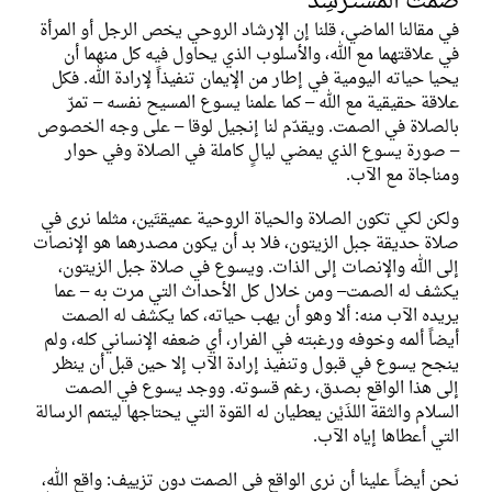
صمت المُستَرشِد
في مقالنا الماضي، قلنا إن الإرشاد الروحي يخص الرجل أو المرأة
في علاقتهما مع الله، والأسلوب الذي يحاول فيه كل منهما أن
يحيا حياته اليومية في إطار من الإيمان تنفيذاً لإرادة الله. فكل
علاقة حقيقية مع الله – كما علمنا يسوع المسيح نفسه – تمرّ
بالصلاة في الصمت. ويقدّم لنا إنجيل لوقا – على وجه الخصوص
– صورة يسوع الذي يمضي ليالٍ كاملة في الصلاة وفي حوار
ومناجاة مع الآب.
ولكن لكي تكون الصلاة والحياة الروحية عميقتَين، مثلما نرى في
صلاة حديقة جبل الزيتون، فلا بد أن يكون مصدرهما هو الإنصات
إلى الله والإنصات إلى الذات. ويسوع في صلاة جبل الزيتون،
يكشف له الصمت– ومن خلال كل الأحداث التي مرت به – عما
يريده الآب منه: ألا وهو أن يهب حياته، كما يكشف له الصمت
أيضاً ألمه وخوفه ورغبته في الفرار، أي ضعفه الإنساني كله، ولم
ينجح يسوع في قبول وتنفيذ إرادة الآب إلا حين قبل أن ينظر
إلى هذا الواقع بصدق، رغم قسوته. ووجد يسوع في الصمت
السلام والثقة اللذَيْن يعطيان له القوة التي يحتاجها ليتمم الرسالة
التي أعطاها إياه الآب.
نحن أيضاً علينا أن نرى الواقع في الصمت دون تزييف: واقع الله،