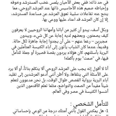
في حد ذاته: ففي بعض الأحيان يلمس غضب المسترشد وخوفه
وإحباطه صميم هذه الأحاسيس ذاتها عند المرشد الروحي، مما
ينتج عنه تفاعلات سلبية تعوق المرشد عن مساعدة المسترشد،
إلا إن كان المرشد قد اعتاد عليها ووعي بها.
وبكل أسف، يبدو أن كثير من آبائنا وأمهاتنا الروحيين لا يعرفون
كيف يصمتون. وبعضهم لديه إجابة عن كل شيء، ويبدون
مجبرين – رغما عنهم – على أن يجدوا إجابة جاهزة لكل حالة.
وقديماً، عندما كان الشباب يأتون إلى آباء الكنيسة المتأملين في
البرية بأسئلتهم، كان هؤلاء يردون بقصة قصيرة أو جملة للتأمل
فيها، في "صمت" يوم بأكمله!
أنا لا أقول إنه يجب على المرشد الروحي ألا يتكلم بتاتاً، أو ألا يرد
على الأسئلة التي يتلقاها، ولا أظن أنني أدعو المرشدين إلى تقليد
آباء البرية برواية القصص طوال الوقت، بل نحن مدعوون لتعلم
شيئاً مفيداً من الصمت والتواضع، مثلما تعلم الأقدمون الذين
أسّسوا الكنيسة في مصر وفي العالم.
للتأمل الشخصي :
1- هل يمكنني القول بأنني أمتلك درجة من الوعي بإحساساتي