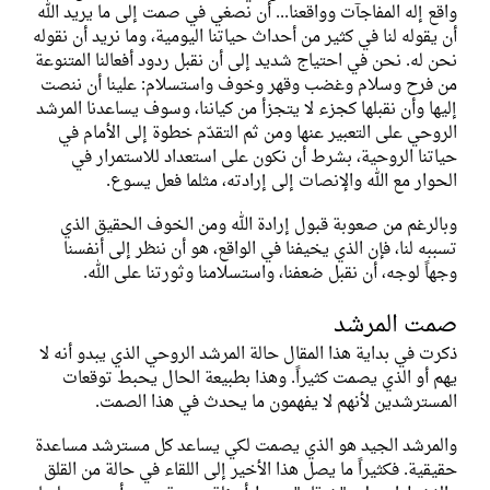
واقع إله المفاجآت وواقعنا... أن نصغي في صمت إلى ما يريد الله
أن يقوله لنا في كثير من أحداث حياتنا اليومية، وما نريد أن نقوله
نحن له. نحن في احتياج شديد إلى أن نقبل ردود أفعالنا المتنوعة
من فرح وسلام وغضب وقهر وخوف واستسلام: علينا أن ننصت
إليها وأن نقبلها كجزء لا يتجزأ من كياننا، وسوف يساعدنا المرشد
الروحي على التعبير عنها ومن ثم التقدّم خطوة إلى الأمام في
حياتنا الروحية، بشرط أن نكون على استعداد للاستمرار في
الحوار مع الله والإنصات إلى إرادته، مثلما فعل يسوع.
وبالرغم من صعوبة قبول إرادة الله ومن الخوف الحقيق الذي
تسببه لنا، فإن الذي يخيفنا في الواقع، هو أن ننظر إلى أنفسنا
وجهاً لوجه، أن نقبل ضعفنا، واستسلامنا وثورتنا على الله.
صمت المرشد
ذكرت في بداية هذا المقال حالة المرشد الروحي الذي يبدو أنه لا
يهم أو الذي يصمت كثيراً. وهذا بطبيعة الحال يحبط توقعات
المسترشدين لأنهم لا يفهمون ما يحدث في هذا الصمت.
والمرشد الجيد هو الذي يصمت لكي يساعد كل مسترشد مساعدة
حقيقية. فكثيراً ما يصل هذا الأخير إلى اللقاء في حالة من القلق