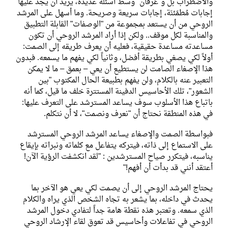
والاضطراب بل و"غرقان" وسط أسئلة عديدة، يريد أن يجد عليها
إجابات مُطمّئنَة، إجابات سريعة وصريحة. وما أسهل على المرشد
الروحي من أن يستعد بمجموعة من "الوصفات" القابلة التطبيق
والمناسبة لكل موقف.. ولكن إذا أراد المرشد الروحي أن تكون
مساعدته مساعدة حقيقية، فعليه أن يعرف طريقه إلى الصمت:
أولاً لكي يصغي بطريقة أفضل، وثانياً لكي يفهم ما يسمعه. فبدون
هذا الإصغاء الصامت لن يستطيع أن يعي – بعمق – ما لا يمكن
التعبير عنه بالكلام، ولن يفهم بطبيعة الحال المكتوب "بين
الشعور"، تلك الأحاسيس الدفينة المستترة خلف ما قيل، كما أنه
باتباع هذا الأسلوب سوف يساعد المسترشد على التعرف عليها:
في هذه المنطقة نحتاج أن "نعرف ونصمت"، لا أن نتكلم.
فبواسطة الصمت والإصغاء يساعد المرشد الروحي المسترشد
على الاستماع إلى ذاته، فيتركه يتفاعل مع كلماته ونبراته بإيقاع
يناسبه، فيتكرر صياح المسترشدين : "لقد انكشفت الرؤية الآن!
أعتقد أنني قد بدأت أن أفهم!"
يحتاج المرشد الروحي إلى أن يصمت لكي يعي هو الآخر بما
يحدث في داخله، بما يشعر به تجاه الشخص الذي يراه والكلام
الذي سمعه. وتعتبر هذه نقطة هامة جداً لتفادي دخول المرشد
الروحي في تفاعلات وأحاسيس قد تعوق لقاء الإرشاد الروحي