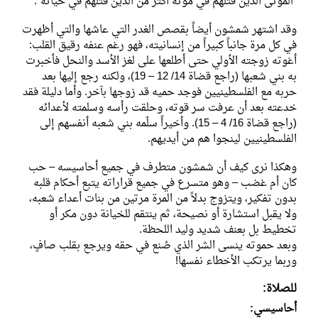
"الموتى الذين قتلهم في موته أكثر من الذين قتلهم في حياته".
وقد اشتهر شمشون أيضاً بقصص الغدر التي عاشها والتي أظهرت
في كل مرة جانباً كبيراً من إنسانيته، فهو رغم عنفه رقيق القلب:
أغوته زوجته الأولي حتى أطلعها على لغز الأسد والنحل فأخبرت
به بني شعبها (راجع قضاة 14/ 12 – 19)، ولكنه رجع إليها بعد
حربه مع الفلسطينيين فوجد حميه قد زوجها بآخر. وأما دليلة فقد
خدعته بعد أن عرفت سر قوته، وحلقت رأسه وسلمته لأعدائه
(راجع قضاة 16/ 4 – 15). وأخيراً سلّمه بني شعبه أنفسهم إلى
الفلسطينيين لينجوا هم من أيديهم.
وهكذا نرى كيف أن شمشون متطرف في جميع أحاسيسه – حب
كان أم غضب – وهو متسرع في جميع قراراته يتبع أحكام قلبه
بدون تفكير، ويتزوج بدلاً من المرة مرتين من بنات أعداء شعبه،
ولا يقبل استشارة أو نصيحة، ثم ينتقم للخيانة دون مكر أو
تخطيط بل بعنف شديد وليد اللحظة.
وبعد حموته ينسى الشر الذي صُنع في حقه ويرجع بقلب صافٍ،
وربما يرتكب الأخطاء نفسها!
للصلاة:
أحاسيسي: