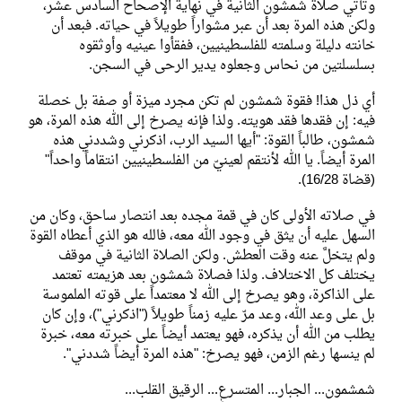
وتأتي صلاة شمشون الثانية في نهاية الإصحاح السادس عشر،
ولكن هذه المرة بعد أن عبر مشواراً طويلاً في حياته. فبعد أن
خانته دليلة وسلمته للفلسطينيين، ففقأوا عينيه وأوثقوه
بسلسلتين من نحاس وجعلوه يدير الرحى في السجن.
أي ذل هذا! فقوة شمشون لم تكن مجرد ميزة أو صفة بل خصلة
فيه: إن فقدها فقد هويته. ولذا فإنه يصرخ إلى الله هذه المرة، هو
شمشون، طالباً القوة: "أيها السيد الرب، اذكرني وشددني هذه
المرة أيضاً. يا الله لأنتقم لعينيّ من الفلسطينيين انتقاماً واحداً"
(قضاة 16/28).
في صلاته الأولى كان في قمة مجده بعد انتصار ساحق، وكان من
السهل عليه أن يثق في وجود الله معه، فالله هو الذي أعطاه القوة
ولم يتخلَّ عنه وقت العطش. ولكن الصلاة الثانية في موقف
يختلف كل الاختلاف. ولذا فصلاة شمشون بعد هزيمته تعتمد
على الذاكرة، وهو يصرخ إلى الله لا معتمداً على قوته الملموسة
بل على وعد الله، وعد مرّ عليه زمناً طويلاً ("اذكرني")، وإن كان
يطلب من الله أن يذكره، فهو يعتمد أيضاً على خبرته معه، خبرة
لم ينسها رغم الزمن، فهو يصرخ: "هذه المرة أيضاً شددني".
شمشمون... الجبار... المتسرع... الرقيق القلب...