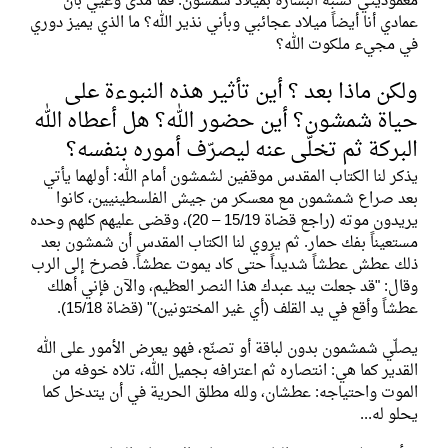
معموديتي تشبه البشارة بميلاد شمشون. فما مدى وعيي بأن
عمادي أنا أيضاً ميلاد عجائبي وبأني نذير الله؟ ما الذي يميز دوري
في مجيء ملكوت الله؟
ولكن ماذا بعد ؟ أين تأثير هذه النبوءة على
حياة شمشون؟ أين حضور الله؟ هل أعطاه الله
البركة ثم تخلّى عنه ليصرّف أموره بنفسه؟
يذكر لنا الكتاب المقدس موقفين لشمشون أمام الله: أولهما يأتي
بعد صراع شمشمون مع معسكر من جيش الفلسطينيين، كانوا
يريدون موته (راجع قضاة 15/19 – 20)، وقضى عليهم كلهم وحده
مستعيناً بفك حمار. ثم يروي لنا الكتاب المقدس أن شمشون بعد
ذلك عطش عطشاً شديداً حتى كاد يموت عطشاً. فصرخ إلى الرب
وقال: "قد جعلت بيد عبدك هذا النصر العظيم، والآن فإني أهلك
عطشاً وأقع في يد القلف (أي غير المختونين)" (قضاة 15/18).
يصلّي شمشمون بدون لباقة أو تصنّع، فهو يعرض الأمور على الله
القدير كما هي: انتصاره ثم اعترافه بجميل الله، تلاه خوفه من
الموت واحتياجه: عطشان، ولله مطلق الحرية في أن يتدخل كما
يحلو له...