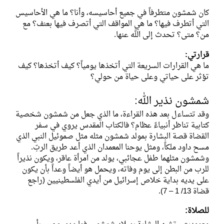
كان شمشون متطرفاً في جميع أحاسيسه، وأنا؟ ما هي الأحاسيس
التي أتطرف فيها؟ ما هي المواقف التي أتصرف فيها بعنف؟ مع
من؟ متى؟ تحدث إلى الله عنها.
قرارتي:
ما هي القرارات السريعة التي أتخذها يومياً؟ كيف أتخذها؟ كيف
تؤثر على حياتي وعلى حياة من حولي؟
شمشون نذير الله:
وقد تتساءل بعد هذه القراءة، ما الذي جعل من شمشون شخصية
كتابية تناظر أنبياءً عظام؟ فالكتاب المقدس يروي في سفر
القضاة قصة البشارة بمولد شمشون مثله مثل صموئيل النبي الذي
مسح داود ملكاً، ومثل يوحنا المعمدان الذي أعد طريق الربّ.
وشمشون مثلهما طفل عجائبي، يولد من امرأة عاقر، ويكون نذيراً
للرب من البطن إلى يوم وفاته، ويحمل هو أيضاً وعداً بأن يكون
على يديه بداية خلاص إسرائيل من أيدي الفلسطينيين (راجع
قضاة 13/ 1 – 7).
للصلاة: