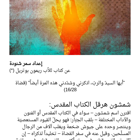
إعداد سمر شنودة
عن كتاب للأب ريمون بوتريل (*)
"أيها السيدّ والربّ، اذكرني وشدّدني هذه المرة أيضاً" (قضاة
16/28)
شمشون هرقل الكتاب المقدس:
اقترن اسم شمشون – سواء في الكتاب المقدس أو الفنون
والآداب المختلفة – بلقب الجبّار: فهو يحلّ القيود المستعصيّة
وينتصر وحده على جيوش ضخمة ويغلب آلاف من الرجال
المسلّحين. وقيل عنه في سفر القضاة – تخليداً لذكراه – إن